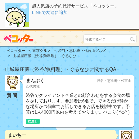
超人気店の予約代行サービス「ペコッター」
LINEで友達に追加
ペコッター
東京グルメ
渋谷・恵比寿・代官山グルメ
山城屋庄藏（渋谷/魚料理） - ぐるなび
山城屋庄藏（渋谷/魚料理） - ぐるなびに関するQA
まんぷく
渋谷・恵比寿・代官山
20代男性
質問
渋谷でクライアント企業との顔合わせをする会食の場
を探しております。参加者は6名で、できるだけ静か
な場所かつ個室でお話しできるお店を検討中です。予
算は1人4000円以内を考えております。ぺこり( ^ω^ )
友達と
まいちー