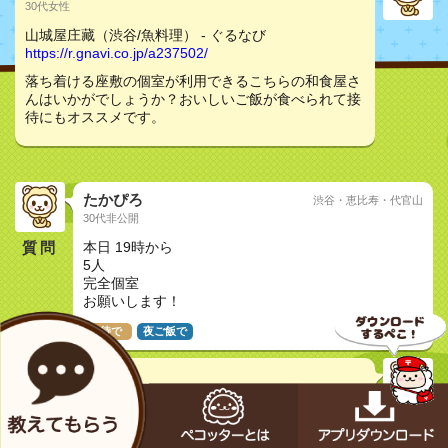
30代女性
山城屋庄藏（渋谷/魚料理） - ぐるなび
https://r.gnavi.co.jp/a237502/
落ち着ける座敷の個室が利用できるこちらの和食屋さ
んはいかがでしょうか？おいしいご飯が食べられて接
待にもオススメです。
たかぴろ
渋谷・恵比寿・代官山
30代非公開
質問
本日 19時から
5人
完全個室
お願いします！
接待で
夜ご飯で
ゆいP
30代女性
山城屋庄藏（渋谷/魚料理） - ぐるなび
https://r.gnavi.co.jp/a237502/