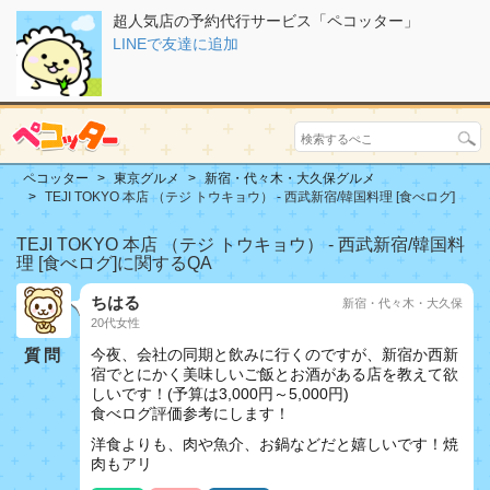
超人気店の予約代行サービス「ペコッター」
LINEで友達に追加
ペコッター
東京グルメ
新宿・代々木・大久保グルメ
TEJI TOKYO 本店 （テジ トウキョウ） - 西武新宿/韓国料理 [食べログ]
TEJI TOKYO 本店 （テジ トウキョウ） - 西武新宿/韓国料
理 [食べログ]に関するQA
ちはる
新宿・代々木・大久保
20代女性
質問
今夜、会社の同期と飲みに行くのですが、新宿か西新
宿でとにかく美味しいご飯とお酒がある店を教えて欲
しいです！(予算は3,000円～5,000円)
食べログ評価参考にします！
洋食よりも、肉や魚介、お鍋などだと嬉しいです！焼
肉もアリ