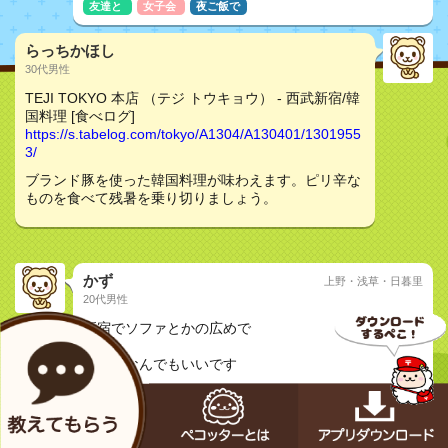
友達と
女子会
夜ご飯で
らっちかほし
30代男性
TEJI TOKYO 本店 （テジ トウキョウ） - 西武新宿/韓
国料理 [食べログ]
https://s.tabelog.com/tokyo/A1304/A130401/1301955
3/
ブランド豚を使った韓国料理が味わえます。ピリ辛な
ものを食べて残暑を乗り切りましょう。
かず
上野・浅草・日暮里
20代男性
質問
新宿でソファとかの広めで
個室
料理はなんでもいいです
恋人と
なおと