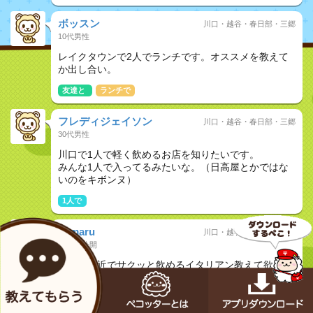
ボッスン
川口・越谷・春日部・三郷
10代男性
レイクタウンで2人でランチです。オススメを教えて
か出し合い。
友達と
ランチで
フレディジェイソン
川口・越谷・春日部・三郷
30代男性
川口で1人で軽く飲めるお店を知りたいです。
みんな1人で入ってるみたいな。（日高屋とかではな
いのをキボンヌ）
1人で
dkmaru
川口・越谷・春日部・三郷
20代非公開
大宮駅付近でサクッと飲めるイタリアン教えて欲しい
です！
友達と