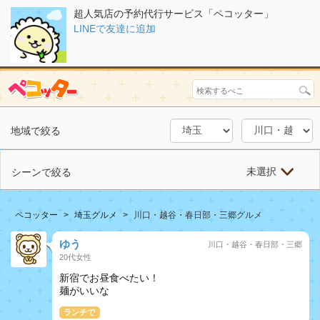
超人気店の予約代行サービス「ペコッター」
LINEで友達に追加
地域で絞る
未選択
シーンで絞る
ペコッター
埼玉グルメ
川口・越谷・春日部・三郷グルメ
ゆう
川口・越谷・春日部・三郷
20代女性
新宿でお昼食べたい！
麺がいいな
ランチで