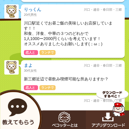
りっくん
川口・越谷・春日部・三郷
20代男性
川口駅近くでお昼ご飯の美味しいお店探していま
す！！
和食、洋食、中華の３つのどれかで
1人1000ー2000円くらいを考えています！
オススメありましたらお願いします(；ω；)
恋人と
ランチで
まよ
川口・越谷・春日部・三郷
30代女性
新三郷近辺で昼飲み喫煙可能な所ありますか？
恋人と
ランチで
sk
川口・越谷・春日部・三郷
20代女性
川口でオススメのお店探してます
恋人と