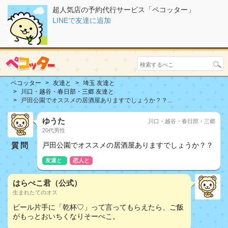
超人気店の予約代行サービス「ペコッター」
LINEで友達に追加
ペコッター
友達と
埼玉 友達と
川口・越谷・春日部・三郷 友達と
戸田公園でオススメの居酒屋ありますでしょうか？？...
ゆうた
川口・越谷・春日部・三郷
20代男性
質問
戸田公園でオススメの居酒屋ありますでしょうか？？
友達と
恋人と
はらぺこ君（公式）
生まれたてのオス
ビール片手に「乾杯♡」って言ってもらえたら、ご飯
がもっとおいちくなりそーぺこ。