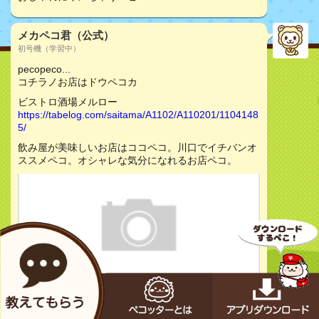
メカペコ君（公式）
初号機（学習中）
pecopeco...
コチラノお店はドウペコカ
ビストロ酒場メルロー
https://tabelog.com/saitama/A1102/A110201/1104148
5/
飲み屋が美味しいお店はココペコ。川口でイチバンオ
ススメペコ。オシャレな気分になれるお店ペコ。