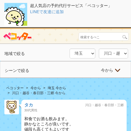
超人気店の予約代行サービス「ペコッター」
LINEで友達に追加
地域で絞る
今から
シーンで絞る
ペコッター
今から
埼玉 今から
川口・越谷・春日部・三郷 今から
タカ
川口・越谷・春日部・三郷
30代男性
和食でお酒も飲みます。
静かなところが良いです。
値段も高くてもよいです