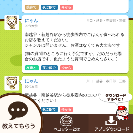
接待で
夜ご飯で
今から
にゃん
川口・越谷・春日部・三郷
20代女性
南越谷・新越谷駅から徒歩圏内でごはんが食べられる
お店を教えてください。
ジャンルは問いません、お酒はなくても大丈夫です
(前の質問のところに行く予定ですが、だめだった場
合のお店です。似たような質問でごめんなさい。)
友達と
夜ご飯で
今から
にゃん
川口・越谷・春日部・三郷
20代女性
新越谷・南越谷駅から徒歩圏内のコスパが良い居酒屋
教えてください！
友達と
夜ご飯で
今から
けいすけ
川口・越谷・春日部・三郷
10代男性