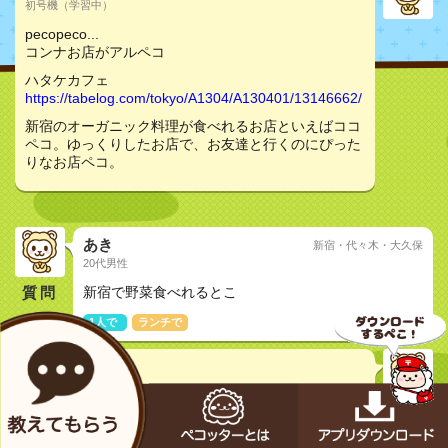
初号機（学習中）
pecopeco...
コンナお店がアルペコ
ハタケカフェ
https://tabelog.com/tokyo/A1304/A130401/13146662/
新宿のオーガニック料理が食べれるお店といえばココ
ペコ。ゆっくりしたお店で、お友達と行くのにぴった
りなお店ペコ。
あき
新宿・代々木・大久保
20代男性
質問
新宿で野菜食べれるとこ
1人で
ランチで
さな
20代女性
ハタケカフェ （HATAKE CAFE） - 新宿三丁目/カフェ
[食べログ]