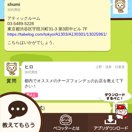
shumi
30代男性
アティックルーム
03-5489-5228
東京都渋谷区宇田川町31-3 第3田中ビル 7F
https://tabelog.com/tokyo/A1303/A130301/13025961/
こちらはいかがでしょう。
ヒロ
上野・浅草・日暮里
30代男性
質問
都内でオススメのチーズフォンデュのお店を教えて下
さい！
恋人と
メカペコ君（公式）
初号機（学習中）
pecopeco...
コチラをオススメするペコ