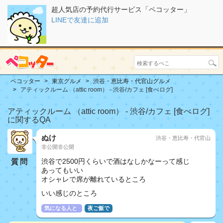
超人気店の予約代行サービス「ペコッター」
LINEで友達に追加
ペコッター
東京グルメ
渋谷・恵比寿・代官山グルメ
アティックルーム （attic room） - 渋谷/カフェ [食べログ]
アティックルーム （attic room） - 渋谷/カフェ [食べログ]
に関するQA
ぬけ
渋谷・恵比寿・代官山
非公開非公開
質問
渋谷で2500円くらいで酒はなしかなーって感じ
あってもいい
オシャレで席が離れているところ
いい感じのところ
気になる人と
夜ご飯で