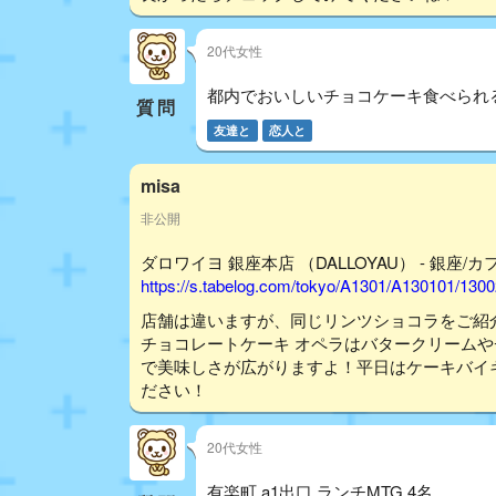
20代女性
都内でおいしいチョコケーキ食べられ
質問
友達と
恋人と
misa
非公開
ダロワイヨ 銀座本店 （DALLOYAU） - 銀座/カ
https://s.tabelog.com/tokyo/A1301/A130101/130
店舗は違いますが、同じリンツショコラをご紹
チョコレートケーキ オペラはバタークリーム
で美味しさが広がりますよ！平日はケーキバイ
ださい！
20代女性
有楽町 a1出口 ランチMTG 4名