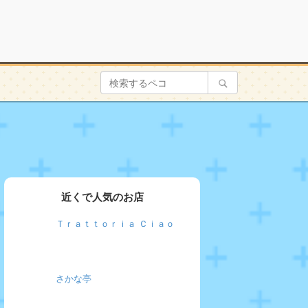
近くで人気のお店
Ｔｒａｔｔｏｒｉａ Ｃｉａｏ
さかな亭