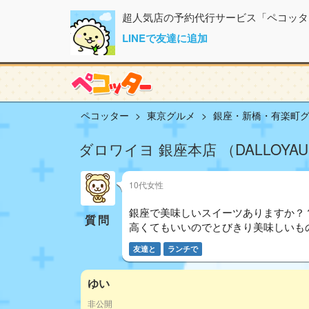
超人気店の予約代行サービス「ペコッタ
LINEで友達に追加
ペコッター
東京グルメ
銀座・新橋・有楽町
ダロワイヨ 銀座本店 （DALLOYAU
10代女性
銀座で美味しいスイーツありますか？
質問
高くてもいいのでとびきり美味しいも
友達と
ランチで
ゆい
非公開