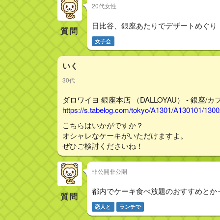
20代女性
日比谷、銀座あたりでデザートめぐり
質問
女子会
いく
30代
ダロワイヨ 銀座本店 （DALLOYAU） - 銀座/カ
https://s.tabelog.com/tokyo/A1301/A130101/130
こちらはいかがですか？
オシャレなケーキがいただけますよ。
ぜひご検討くださいね！
非公開非公開
都内でケーキ食べ放題のおすすめとか
質問
恋人と
ランチで