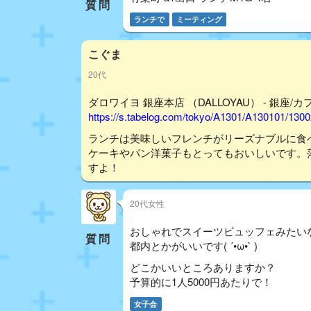
質問
ランチで
ミーティング
こぐま
20代
ダロワイヨ 銀座本店 （DALLOYAU） - 銀座/カ
https://s.tabelog.com/tokyo/A1301/A130101/130
ランチは美味しいフレンチがリーズナブルに食
ケーキやパン洋菓子もとってもおいしいです。
すよ！
20代女性
おしゃれでスイーツビュッフェみたい
質問
都内とかがいいです( ´•ω•` )
どこかいいところありますか？
予算的に1人5000円あたりで！
女子会