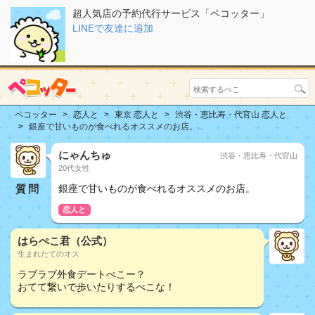
超人気店の予約代行サービス「ペコッター」
LINEで友達に追加
ペコッター
恋人と
東京 恋人と
渋谷・恵比寿・代官山 恋人と
銀座で甘いものが食べれるオススメのお店。...
にゃんちゅ
渋谷・恵比寿・代官山
20代女性
質問
銀座で甘いものが食べれるオススメのお店。
恋人と
はらぺこ君（公式）
生まれたてのオス
ラブラブ外食デートぺこー？
おてて繋いで歩いたりするぺこな！