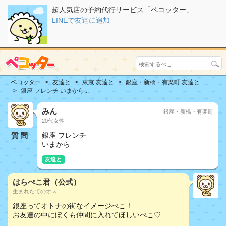
超人気店の予約代行サービス「ペコッター」
LINEで友達に追加
ペコッター
友達と
東京 友達と
銀座・新橋・有楽町 友達と
銀座 フレンチ いまから...
みん
銀座・新橋・有楽町
20代女性
質問
銀座 フレンチ
いまから
友達と
はらぺこ君（公式）
生まれたてのオス
銀座ってオトナの街なイメージぺこ！
お友達の中にぼくも仲間に入れてほしいぺこ♡