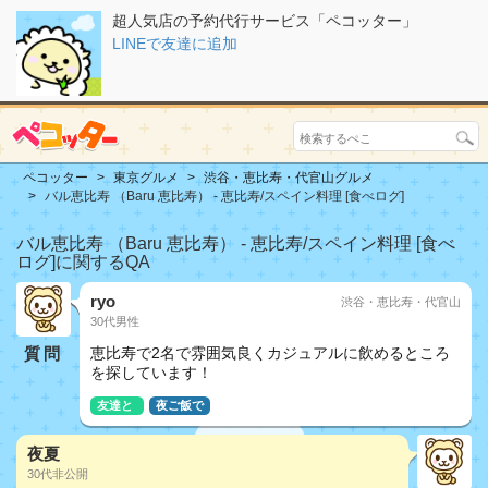
超人気店の予約代行サービス「ペコッター」
LINEで友達に追加
ペコッター
東京グルメ
渋谷・恵比寿・代官山グルメ
バル恵比寿 （Baru 恵比寿） - 恵比寿/スペイン料理 [食べログ]
バル恵比寿 （Baru 恵比寿） - 恵比寿/スペイン料理 [食べ
ログ]に関するQA
ryo
渋谷・恵比寿・代官山
30代男性
質問
恵比寿で2名で雰囲気良くカジュアルに飲めるところ
を探しています！
友達と
夜ご飯で
夜夏
30代非公開