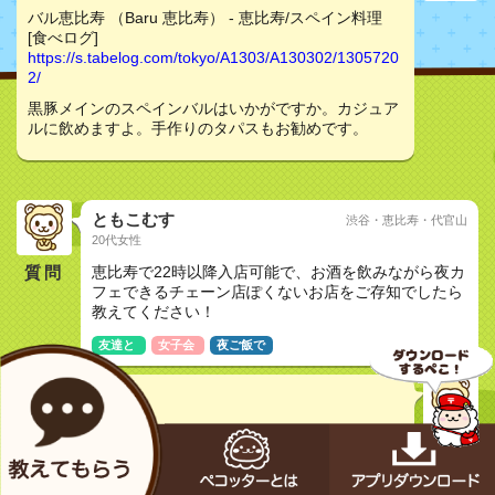
バル恵比寿 （Baru 恵比寿） - 恵比寿/スペイン料理
[食べログ]
https://s.tabelog.com/tokyo/A1303/A130302/1305720
2/
黒豚メインのスペインバルはいかがですか。カジュア
ルに飲めますよ。手作りのタパスもお勧めです。
ともこむす
渋谷・恵比寿・代官山
20代女性
質問
恵比寿で22時以降入店可能で、お酒を飲みながら夜カ
フェできるチェーン店ぽくないお店をご存知でしたら
教えてください！
友達と
女子会
夜ご飯で
hiro
非公開男性
バル恵比寿 （Baru 恵比寿） - 恵比寿/スペイン料理
[食べログ]
https://s.tabelog.com/tokyo/A1303/A130302/1305720