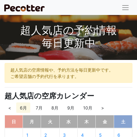
超人気店の予約情報
毎日更新中
超人気店の空席情報や、予約方法を毎日更新中です。
ご希望店舗の予約代行を承ります。
超人気店の空席カレンダー
<
6月
7月
8月
9月
10月
>
日
月
火
水
木
金
土
1
2
3
4
5
6