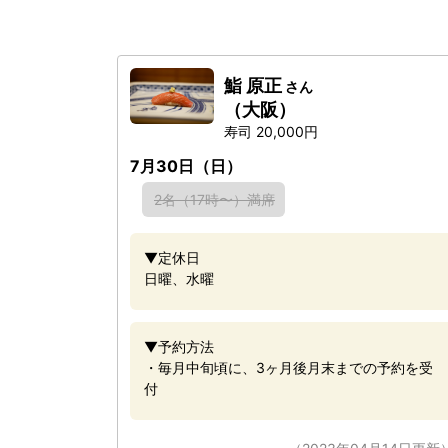
鮨 原正
さん
（大阪）
寿司 20,000円
7月30日（日）
2名（17時〜）満席
▼定休日
日曜、水曜
▼予約方法
・毎月中旬頃に、3ヶ月後月末までの予約を受
付