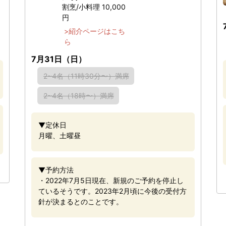
割烹/小料理 10,000
円
>紹介ページはこち
ら
7月31日（日）
2~4名（11時30分〜）満席
2~4名（18時〜）満席
▼定休日
月曜、土曜昼
）
▼予約方法
・2022年7月5日現在、新規のご予約を停止し
ているそうです。2023年2月頃に今後の受付方
針が決まるとのことです。