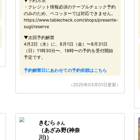
▼予約方法
・クレジット情報必須のテーブルチェック予約
のみのため、ペコッターでは対応できません。
https://www.tablecheck.com/shops/presente-
sugi/reserve
▼次回予約解禁
4月2日（水）に、8月1日（金）〜8月31日
（日）11時30分〜、18時〜の予約を受付開始
予定です。
）
予約解禁日にあわせての予約依頼はこちら
（2025年03月01日更新）
きむら
さん
（あざみ野(神奈
川)）