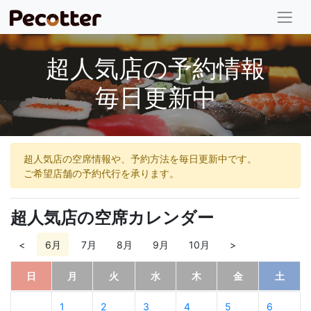
超人気店の予約情報
毎日更新中
超人気店の空席情報や、予約方法を毎日更新中です。
ご希望店舗の予約代行を承ります。
超人気店の空席カレンダー
<
6月
7月
8月
9月
10月
>
日
月
火
水
木
金
土
1
2
3
4
5
6