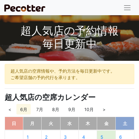
超人気店の予約情報
毎日更新中
超人気店の空席情報や、予約方法を毎日更新中です。
ご希望店舗の予約代行を承ります。
超人気店の空席カレンダー
<
6月
7月
8月
9月
10月
>
日
月
火
水
木
金
土
1
2
3
4
5
6