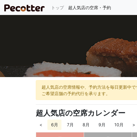
(current)
トップ
超人気店の空席・予約
超人気店の空席情報や、予約方法を毎日更新中で
ご希望店舗の予約代行を承ります。
超人気店の空席カレンダー
<
6月
7月
8月
9月
10月
>