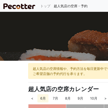
(current)
トップ
超人気店の空席・予約
超人気店の空席情報や、予約方法を毎日更新中で
ご希望店舗の予約代行を承ります。
超人気店の空席カレンダー
<
6月
7月
8月
9月
10月
>