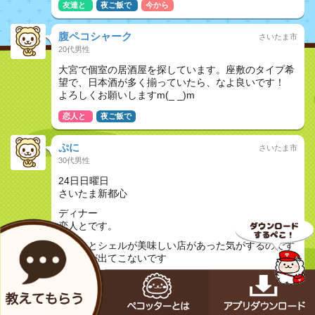
友達と
夜ご飯で
今から
腹ペコシャーク
さいたま市
20代男性
大宮で個室の居酒屋を探しています。座敷のタイプ希
望で、日本酒が多く揃っていたら、なよ良いです！
よろしくお願いしますm(_ _)m
恋人と
夜ご飯で
ぷに
さいたま市
30代男性
24日日曜日
さいたま新都心
ディナー
恋人とです。
パスタとシェルが美味しい店があった気がするのです
が名前が出てこないです
恋人と
◯◯記念日
夜ご飯で
けい
和光・新座・志木・川越