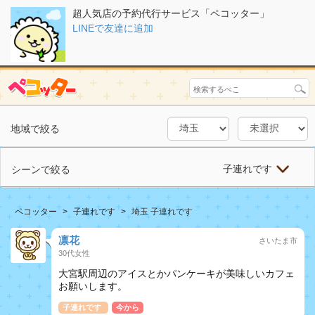
超人気店の予約代行サービス「ペコッター」
LINEで友達に追加
地域で絞る
子連れです
シーンで絞る
ペコッター
子連れです
埼玉 子連れです
凛花
さいたま市
30代女性
大宮駅周辺のアイスとかパンケーキが美味しいカフェ
お願いします。
子連れです
今から