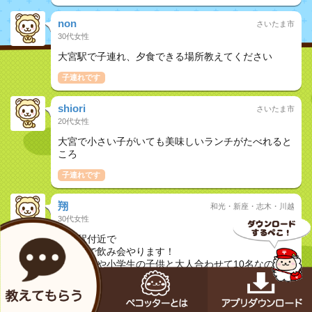
non
さいたま市
30代女性
大宮駅で子連れ、夕食できる場所教えてください
子連れです
shiori
さいたま市
20代女性
大宮で小さい子がいても美味しいランチがたべれると
ころ
子連れです
翔
和光・新座・志木・川越
30代女性
鶴瀬駅付近で
三家族で飲み会やります！
幼稚園児や小学生の子供と大人合わせて10名なので、
お座敷個室のあるお店教えてくださいー！
友達と
子連れです
夜ご飯で