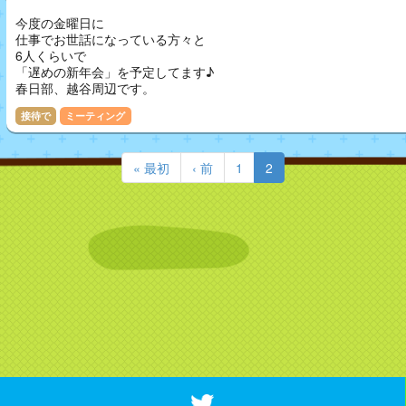
今度の金曜日に
仕事でお世話になっている方々と
6人くらいで
「遅めの新年会」を予定してます♪
春日部、越谷周辺です。
接待で
ミーティング
« 最初
‹ 前
1
2