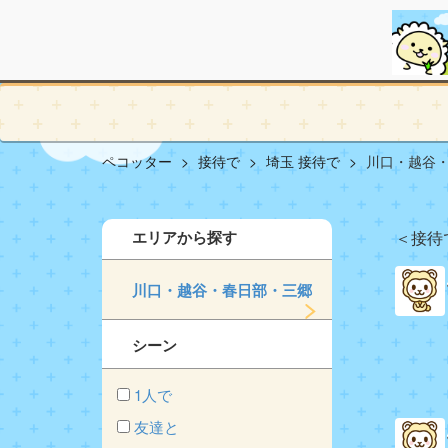
ペコッター
接待で
埼玉 接待で
川口・越谷・
エリアから探す
＜接待
川口・越谷・春日部・三郷
シーン
1人で
友達と