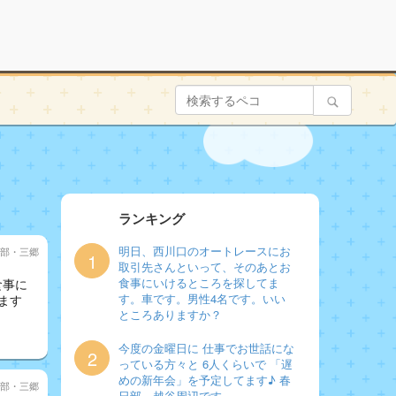
ランキング
明日、西川口のオートレースにお
部・三郷
1
取引先さんといって、そのあとお
食事にいけるところを探してま
食事に
す。車です。男性4名です。いい
ます
ところありますか？
今度の金曜日に 仕事でお世話にな
2
っている方々と 6人くらいで 「遅
めの新年会」を予定してます♪ 春
部・三郷
日部、越谷周辺です。