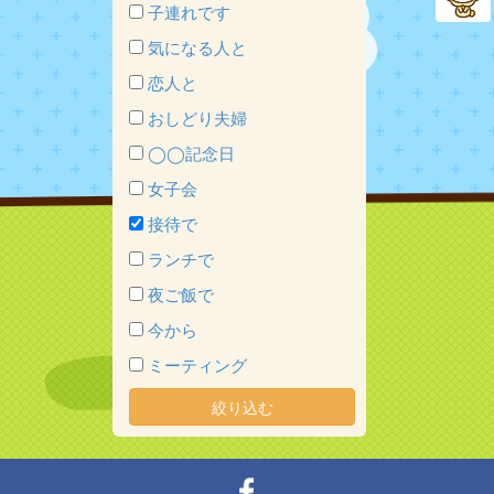
子連れです
気になる人と
恋人と
おしどり夫婦
◯◯記念日
女子会
接待で
ランチで
夜ご飯で
今から
ミーティング
絞り込む