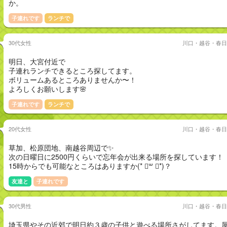
か。
子連れです
ランチで
30代女性
川口・越谷・春日
明日、大宮付近で
子連れランチできるところ探してます。
ボリュームあるところありませんか〜！
よろしくお願いします🌸
子連れです
ランチで
20代女性
川口・越谷・春日
草加、松原団地、南越谷周辺で✨
次の日曜日に2500円くらいで忘年会が出来る場所を探しています！
15時からでも可能なところはありますか(* ॑꒳ ॑*)？
友達と
子連れです
30代男性
川口・越谷・春日
埼玉県やその近郊で明日約３歳の子供と遊べる場所さがしてます。