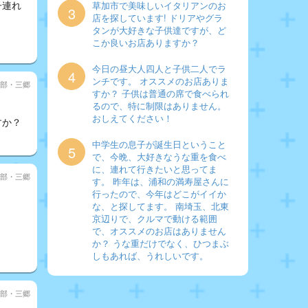
子連れ
草加市で美味しいイタリアンのお
3
店を探しています! ドリアやグラ
タンが大好きな子供達ですが、ど
こか良いお店ありますか？
今日の昼大人四人と子供二人でラ
4
ンチです。 オススメのお店ありま
部・三郷
すか？ 子供は普通の席で食べられ
るので、特に制限はありません。
おしえてください！
すか？
中学生の息子が誕生日ということ
5
で、今晩、大好きなうな重を食べ
に、連れて行きたいと思ってま
部・三郷
す。 昨年は、浦和の満寿屋さんに
行ったので、今年はどこがイイか
な、と探してます。 南埼玉、北東
京辺りで、クルマで動ける範囲
で、オススメのお店はありません
か？ うな重だけでなく、ひつまぶ
しもあれば、うれしいです。
部・三郷