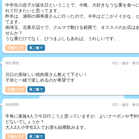
中学生の息子が誕生日ということで、今晩、大好きなうな重を食べ
れて行きたいと思ってます。
昨年は、浦和の満寿屋さんに行ったので、今年はどこがイイかな、
てます。
南埼玉、北東京辺りで、クルマで動ける範囲で、オススメのお店は
せんか？
うな重だけでなく、ひつまぶしもあれば、うれしいです。
子連れです
夜ご飯で
30代男性
川口・越谷・春日
川口の美味しい焼肉屋さん教えて下さい！
子供と一緒で楽しめるのが希望です
子連れです
夜ご飯で
30代男性
川口・越谷・春日
牛角に家族4人で今日行こうと思っていますが、よいクーポンや予約
どないでしょうか？
大人2人小学生2人でお酒も結構飲みます。
子連れです
夜ご飯で