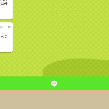
こ以外
部・三郷
ょんま