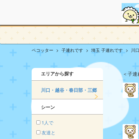
ペコッター
子連れです
埼玉 子連れです
川口
エリアから探す
＜子連
川口・越谷・春日部・三郷
シーン
1人で
友達と