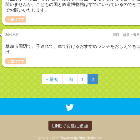
問いませんが、こどもの国と鉄道博物館はすでにいっているのでそ
でお願いいたします。
子連れです
30代男性
川口・越谷・春日
草加市周辺で、子連れで、車で行けるおすすめランチをおしえてち
げ。
子連れです
« 最初
‹ 前
1
2
LINEで友達に追加
© ペコッター Powered by BrightTable,Inc.