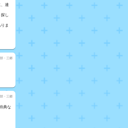
に、連
と探し
ありま
部・三郷
部・三郷
特典な