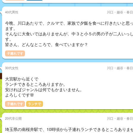
40代男性
川口・越谷・春日
今晩、川口あたりで、クルマで、家族で夕飯を食べに行きたいと思
ます。
そんなに大食いではありませんが、中３と小５の男の子が二人いっ
す。
皆さん、どんなところで、食べていますか？
子連れです
30代女性
川口・越谷・春日
大宮駅から近くで
ランチできるところありますか。
安ければジャンルは何でもかまいません。
よろしくです🌸
子連れです
ランチで
20代非公開
川口・越谷・春日
埼玉県の南桜井駅で、10時頃から子連れランチできるところありま