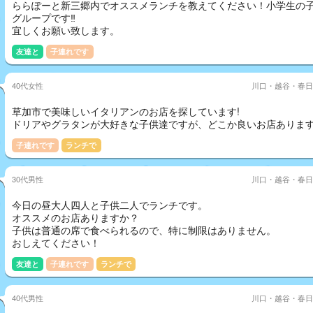
ららぽーと新三郷内でオススメランチを教えてください！小学生の
グループです‼︎
宜しくお願い致します。
友達と
子連れです
40代女性
川口・越谷・春日
草加市で美味しいイタリアンのお店を探しています!
ドリアやグラタンが大好きな子供達ですが、どこか良いお店ありま
子連れです
ランチで
30代男性
川口・越谷・春日
今日の昼大人四人と子供二人でランチです。
オススメのお店ありますか？
子供は普通の席で食べられるので、特に制限はありません。
おしえてください！
友達と
子連れです
ランチで
40代男性
川口・越谷・春日