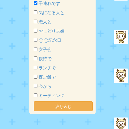
子連れです
気になる人と
恋人と
おしどり夫婦
◯◯記念日
女子会
接待で
ランチで
夜ご飯で
今から
ミーティング
絞り込む