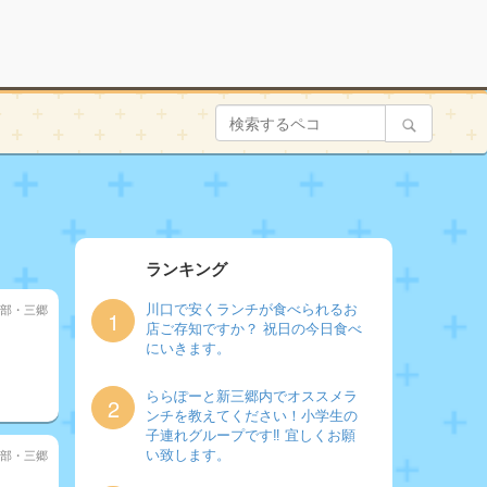
ランキング
川口で安くランチが食べられるお
部・三郷
1
店ご存知ですか？ 祝日の今日食べ
にいきます。
ららぽーと新三郷内でオススメラ
2
ンチを教えてください！小学生の
子連れグループです‼︎ 宜しくお願
い致します。
部・三郷