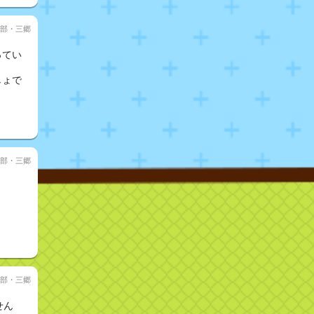
部・三郷
ってい
しょで
部・三郷
部・三郷
せん