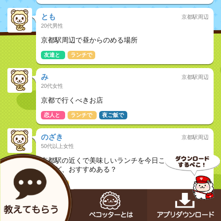
とも
京都駅周辺
20代男性
京都駅周辺で昼からのめる場所
友達と
ランチで
み
京都駅周辺
20代女性
京都で行くべきお店
恋人と
ランチで
夜ご飯で
のざき
京都駅周辺
50代以上女性
京都駅の近くで美味しいランチを今日これから食べた
いけど、おすすめある？
ランチで
ぼーなす
京都駅周辺
40代男性