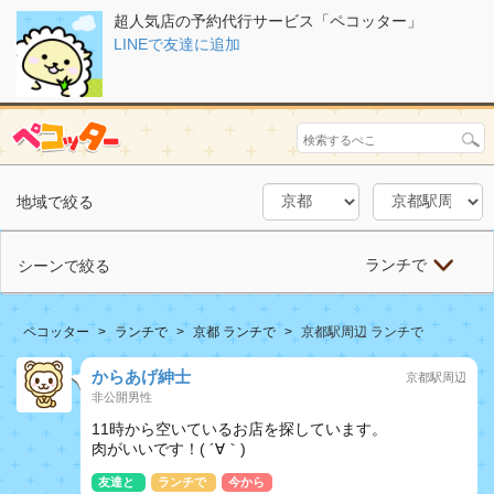
超人気店の予約代行サービス「ペコッター」
LINEで友達に追加
地域で絞る
ランチで
シーンで絞る
ペコッター
ランチで
京都 ランチで
京都駅周辺 ランチで
からあげ紳士
京都駅周辺
非公開男性
11時から空いているお店を探しています。
肉がいいです！( ´∀｀)
友達と
ランチで
今から