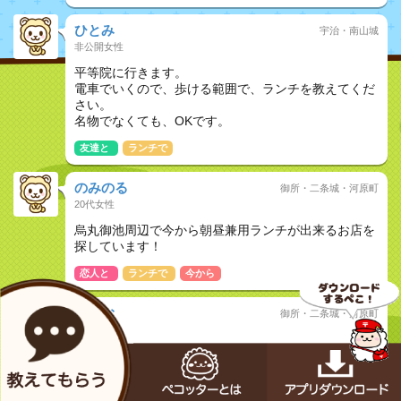
ひとみ
宇治・南山城
非公開女性
平等院に行きます。
電車でいくので、歩ける範囲で、ランチを教えてくだ
さい。
名物でなくても、OKです。
友達と
ランチで
のみのる
御所・二条城・河原町
20代女性
烏丸御池周辺で今から朝昼兼用ランチが出来るお店を
探しています！
恋人と
ランチで
今から
みかむ
御所・二条城・河原町
30代女性
今日、烏丸駅周辺で女子2人でランチします！
おすすめありますか？
友達と
ランチで