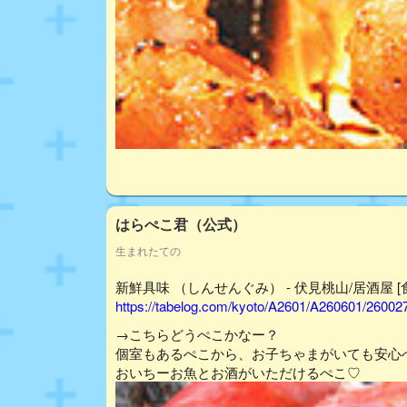
はらぺこ君（公式）
生まれたての
新鮮具味 （しんせんぐみ） - 伏見桃山/居酒屋 [
https://tabelog.com/kyoto/A2601/A260601/26002
→こちらどうぺこかなー？
個室もあるぺこから、お子ちゃまがいても安心
おいちーお魚とお酒がいただけるぺこ♡