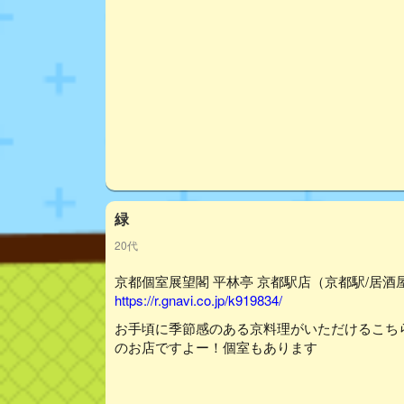
緑
20代
京都個室展望閣 平林亭 京都駅店（京都駅/居酒屋
https://r.gnavi.co.jp/k919834/
お手頃に季節感のある京料理がいただけるこち
のお店ですよー！個室もあります