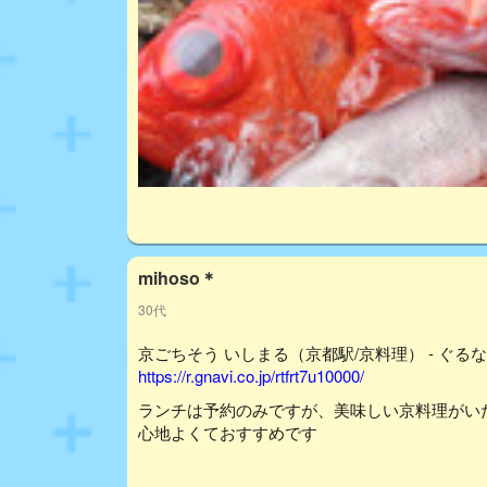
mihoso＊
30代
京ごちそう いしまる（京都駅/京料理） - ぐる
https://r.gnavi.co.jp/rtfrt7u10000/
ランチは予約のみですが、美味しい京料理がい
心地よくておすすめです