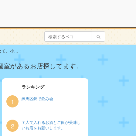
、小...
個室があるお店探してます。
ランキング
練馬区錦で飲み会
1
７人で入れるお酒とご飯が美味し
2
いお店をお願いします。