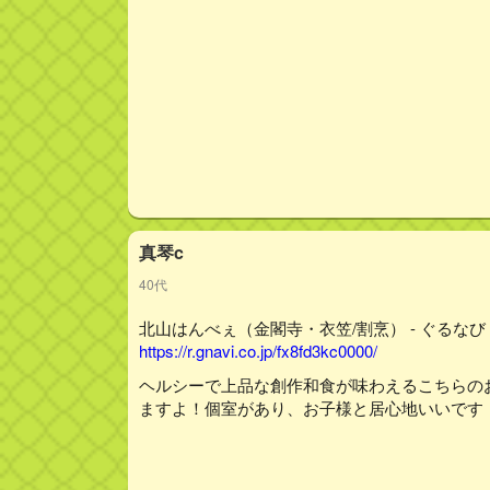
真琴c
40代
北山はんべぇ（金閣寺・衣笠/割烹） - ぐるなび
https://r.gnavi.co.jp/fx8fd3kc0000/
ヘルシーで上品な創作和食が味わえるこちらの
ますよ！個室があり、お子様と居心地いいです