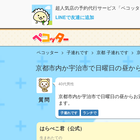
超人気店の予約代行サービス「ペコッタ
LINEで友達に追加
ペコッター
子連れです
京都 子連れです
京都市内か宇治市で日曜日の昼か
40代男性
京都市内か宇治市で日曜日の昼からお
質問
ます。
子連れです
ランチで
はらぺこ君（公式）
生まれたての