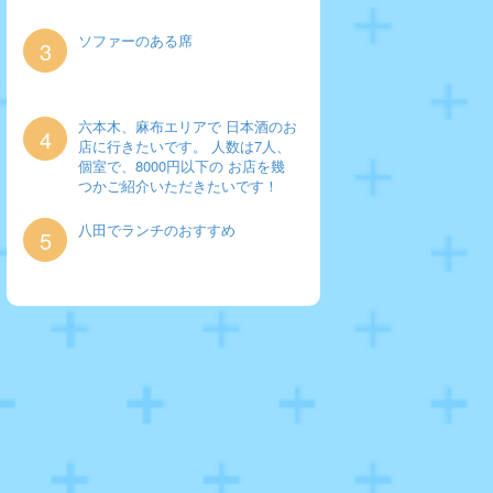
ソファーのある席
3
六本木、麻布エリアで 日本酒のお
4
店に行きたいです。 人数は7人、
個室で、8000円以下の お店を幾
つかご紹介いただきたいです！
八田でランチのおすすめ
5