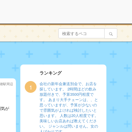
ランキング
会社の新年会兼送別会で、お店を
都駅周辺
1
探しています。 2時間ほどの飲み
放題付きで、予算3500円程度で
す。 あまり大手チェーンは、、と
思っていますが、予算が少ないの
囲気が
で雰囲気がよければ検討したいと
思います。 人数は20人程度です。
美味しいお店あれば教えてくださ
い。 ジャンルは問いません。女の
人ばかりです。