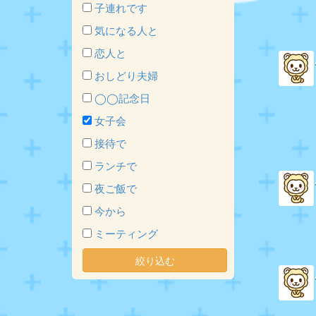
子連れです
気になる人と
恋人と
おしどり夫婦
◯◯記念日
女子会
接待で
ランチで
夜ご飯で
今から
ミーティング
絞り込む