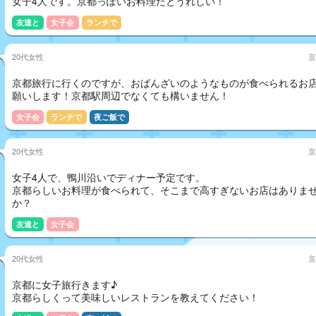
女子4人です。京都っぽいお料理だとうれしい！
友達と
女子会
ランチで
20代女性
京
京都旅行に行くのですが、おばんざいのようなものが食べられるお
願いします！京都駅周辺でなくても構いません！
女子会
ランチで
夜ご飯で
20代女性
京
女子4人で、鴨川沿いでディナー予定です。
京都らしいお料理が食べられて、そこまで高すぎないお店はありま
か？
友達と
女子会
20代女性
京
京都に女子旅行きます♪
京都らしくって美味しいレストランを教えてください！