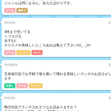
ジャンルは問いません。女の人ばかりです。
女子会
接待で
20代女性
京
3時まで空いてる
くつろげる
女子3人
オススメや美味しいところあれば教えて下さいm(_ _)m
女子会
ランチで
今から
非公開女性
京
五条坂付近でお手軽で落ち着いて喋れる美味しいランチのお店さが
ます
友達と
女子会
ランチで
20代女性
京
鴨川付近でランチ入れそうなお店ありますか？