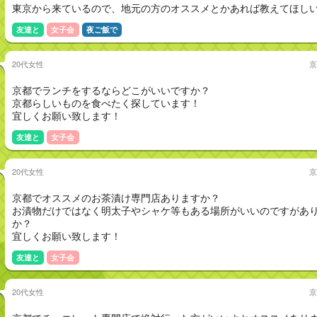
東京から来ているので、地元の方のオススメとかあれば教えてほし
友達と
女子会
夜ご飯で
20代女性
京
京都でランチをするならどこがいいですか？
京都らしいものを食べたく探しています！
宜しくお願い致します！
友達と
女子会
20代女性
京
京都でオススメのお茶漬け専門店ありますか？
お漬物だけではなく明太子やシャケ等もある場所がいいのですがあ
か？
宜しくお願い致します！
友達と
女子会
20代女性
京