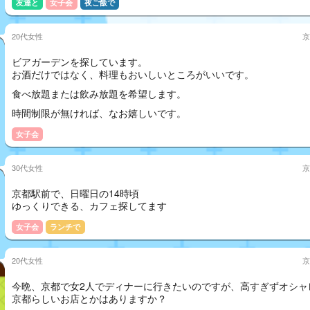
友達と
女子会
夜ご飯で
20代女性
京
ビアガーデンを探しています。
お酒だけではなく、料理もおいしいところがいいです。
食べ放題または飲み放題を希望します。
時間制限が無ければ、なお嬉しいです。
女子会
30代女性
京
京都駅前で、日曜日の14時頃
ゆっくりできる、カフェ探してます
女子会
ランチで
20代女性
京
今晩、京都で女2人でディナーに行きたいのですが、高すぎずオシャ
京都らしいお店とかはありますか？