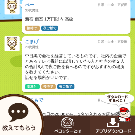
ぺー
目黒・白金・五反田
30代男性
新宿 個室 1万円以内 高級
接待で
夜ご飯で
こまげ
目黒・白金・五反田
20代男性
中目黒で会社を経営しているものです。社内の企画で
とあるテレビ番組に出演していた6人と社内の者２人
の合計8人で夜ご飯を食べるのですがおすすめの場所
を教えてください。
話せる場所がいいです。
友達と
接待で
夜ご飯で
ここもで
目黒・白金・五反田
20代男性
五反田で本日の20:00から、3名で入れるお店を探して
います。
接待、予算は1人5000円前後くらいの個室でなくても
良いですが、周りがあまりうるさくない飲み屋を希望