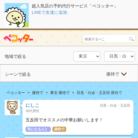
超人気店の予約代行サービス「ペコッター」
LINEで友達に追加
地域で絞る
接待で
シーンで絞る
ペコッター
接待で
東京 接待で
目黒・白金・五反田 接待で
にしこ
目黒・白金・五反田
30代男性
五反田でオススメの中華お願いします！
気になる人と
接待で