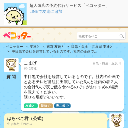
超人気店の予約代行サービス「ペコッター」
LINEで友達に追加
ペコッター
友達と
東京 友達と
目黒・白金・五反田 友達と
中目黒で会社を経営しているものです。社内の企画で...
こまげ
目黒・白金・五反田
20代男性
質問
中目黒で会社を経営しているものです。社内の企画で
とあるテレビ番組に出演していた6人と社内の者２人
の合計8人で夜ご飯を食べるのですがおすすめの場所
を教えてください。
話せる場所がいいです。
友達と
接待で
夜ご飯で
はらぺこ君（公式）
生まれたてのオス