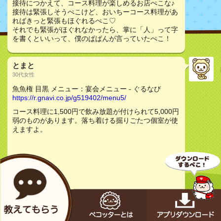
接待につかえて、コース料理が楽しめるお店ぺこな♪
接待は緊張しそうぺこけど、おいちーコース料理があ
ればきっと緊張もほぐれるぺこ♡
それでも緊張がほぐれなかったら、掌に「人」って字
を書くといいって、僕のぱぱんが言っていたぺこ！
とまと
30代女性
魚魚権 目黒 メニュー：宴会メニュー - ぐるなび
https://r.gnavi.co.jp/g519402/menu5/
コース料理に1,500円で飲み放題が付けられて5,000円
弱のものがあります。落ち着ける掘りごたつ個室が使
えますよ。