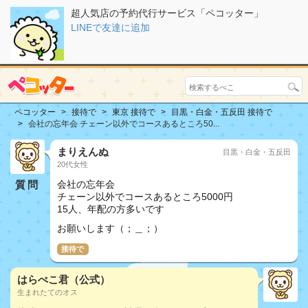
超人気店の予約代行サービス「ペコッター」
LINEで友達に追加
ペコッター
接待で
東京 接待で
目黒・白金・五反田 接待で
会社の忘年会 チェーン以外でコースあるところ50...
まりえんぬ
目黒・白金・五反田
20代女性
質問
会社の忘年会
チェーン以外でコースあるところ5000円
15人、年配の方多いです
お願いします（；＿；）
接待で
はらぺこ君（公式）
生まれたてのオス