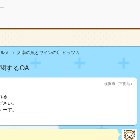
ー」
グルメ
湘南の魚とワインの店 ヒラツカ
関するQA
横浜市（市街地）
れる
ださい。
ケーす。