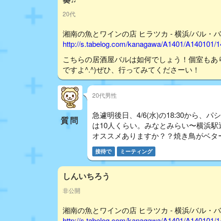
20代
湘南の魚とワインの店 ヒラツカ - 横浜/バル・バ
http://s.tabelog.com/kanagawa/A1401/A140101/
こちらの居酒屋バルは如何でしょう！個室もあ
ですよ^.^)ぜひ、行ってみてくださーい！
20代男性
急遽明後日、4/6(水)の18:30か
質問
は10人くらい。みなとみらい〜横浜駅
オススメありますか？？焼き鳥がベタ
接待で
ミーティング
しんいちろう
非公開
湘南の魚とワインの店 ヒラツカ - 横浜/バル・バ
http://s.tabelog.com/kanagawa/A1401/A140101/