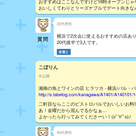
おすすめはここなんですけど16時オープンじゃ
おいしくてわりとリーズナブルでデート向きな
20代男性
横浜で2次会に使えるおすすめの店あ
質問
20代後半で3人です。
友達と
こぼりん
非公開
湘南の魚とワインの店 ヒラツカ - 横浜/バル・バ
http://s.tabelog.com/kanagawa/A1401/A140101/
二軒目ならここのビストロバルでおいしいお料
あ！金曜だから混んでるかなぁ…
よかったら行ってみてくださーい！(oﾟ∀ﾟo)ﾉ
40代男性