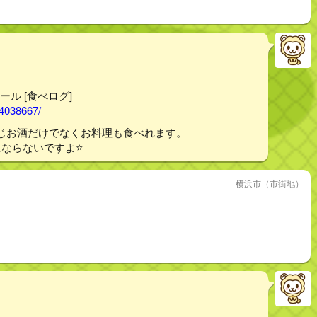
ール [食べログ]
14038667/
じお酒だけでなくお料理も食べれます。
ならないですよ⭐️
横浜市（市街地）