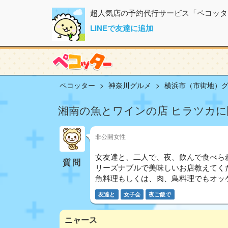
超人気店の予約代行サービス「ペコッタ
LINEで友達に追加
ペコッター
神奈川グルメ
横浜市（市街地）
湘南の魚とワインの店 ヒラツカに
非公開女性
女友達と、二人で、夜、飲んで食べら
質問
リーズナブルで美味しいお店教えてく
魚料理もしくは、肉、鳥料理でもオッ
友達と
女子会
夜ご飯で
ニャース