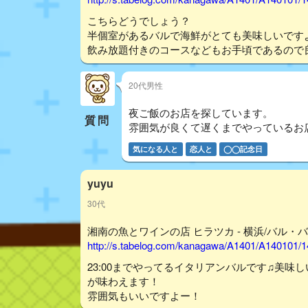
こちらどうでしょう？
半個室があるバルで海鮮がとても美味しいです
飲み放題付きのコースなどもお手頃であるので
20代男性
夜ご飯のお店を探しています。
質問
雰囲気が良くて遅くまでやっているお
気になる人と
恋人と
◯◯記念日
yuyu
30代
湘南の魚とワインの店 ヒラツカ - 横浜/バル・バ
http://s.tabelog.com/kanagawa/A1401/A140101/
23:00までやってるイタリアンバルです♫美
が味わえます！
雰囲気もいいですよー！