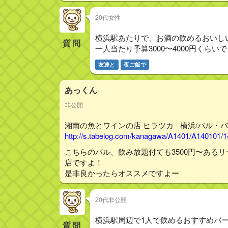
20代女性
横浜駅あたりで、お酒の飲めるおいしいご飯
質問
一人当たり予算3000〜4000円く
友達と
夜ご飯で
あっくん
非公開
湘南の魚とワインの店 ヒラツカ - 横浜/バル・バ
http://s.tabelog.com/kanagawa/A1401/A140101/
こちらのバル、飲み放題付ても3500円〜ある
店ですよ！
是非良かったらオススメですよー
20代非公開
横浜駅周辺で1人で飲めるおすすめバ
質問