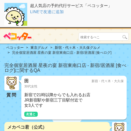
超人気店の予約代行サービス「ペコッター」
LINEで友達に追加
ペコッター
東京グルメ
新宿・代々木・大久保グルメ
完全個室居酒屋 星夜の宴 新宿東南口店 - 新宿/居酒屋 [食べログ]
完全個室居酒屋 星夜の宴 新宿東南口店 - 新宿/居酒屋 [食べ
ログ]に関するQA
田
新宿・代々木・大久保
30代女性
質問
新宿で21時以降からでも入れるお店
JR新宿駅や新宿三丁目駅付近で
女3人です
友達と
メカペコ君（公式）