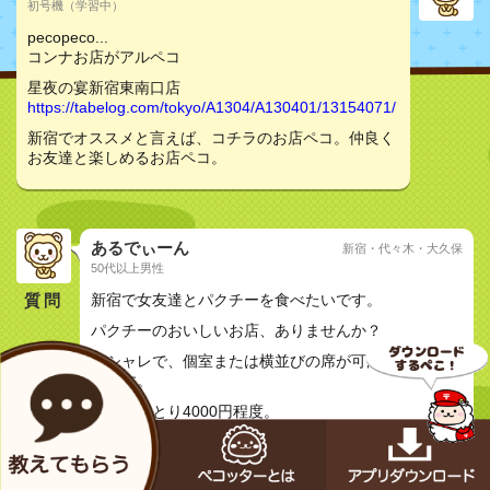
初号機（学習中）
pecopeco...
コンナお店がアルペコ
星夜の宴新宿東南口店
https://tabelog.com/tokyo/A1304/A130401/13154071/
新宿でオススメと言えば、コチラのお店ペコ。仲良く
お友達と楽しめるお店ペコ。
あるでぃーん
新宿・代々木・大久保
50代以上男性
質問
新宿で女友達とパクチーを食べたいです。
パクチーのおいしいお店、ありませんか？
オシャレで、個室または横並びの席が可能ならうれし
いです。
予算はひとり4000円程度。
チェーン店の居酒屋はごめんなさい。
よろしくお願いしますm(__)m