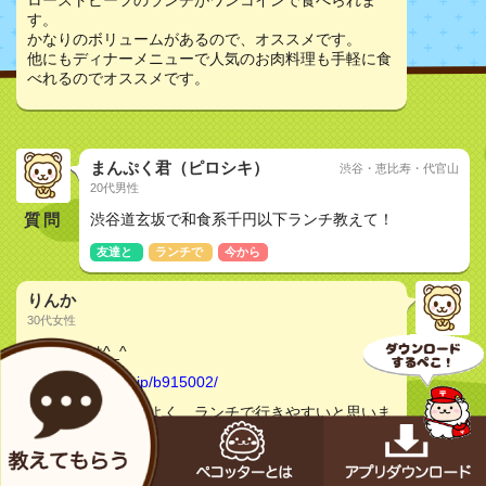
ローストビーフのランチがワンコインで食べられま
す。
かなりのボリュームがあるので、オススメです。
他にもディナーメニューで人気のお肉料理も手軽に食
べれるのでオススメです。
まんぷく君（ピロシキ）
渋谷・恵比寿・代官山
20代男性
質問
渋谷道玄坂で和食系千円以下ランチ教えて！
友達と
ランチで
今から
りんか
30代女性
こんにちは^_^
http://r.gnavi.co.jp/b915002/
こちらがコスパもよく、ランチで行きやすいと思いま
す。