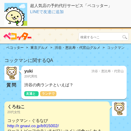
超人気店の予約代行サービス「ペコッター」
LINEで友達に追加
ペコッター
東京グルメ
渋谷・恵比寿・代官山グルメ
コックマン
コックマンに関するQA
yuki
渋谷・恵比寿・代官山
20代男性
質問
渋谷の肉ランチといえば？
友達と
ランチで
くろねこ
20代女性
コックマン - ぐるなび
http://r.gnavi.co.jp/b915002/