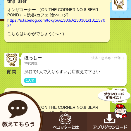
tmp_user
オンザコーナー （ON THE CORNER NO.8 BEAR
POND） - 渋谷/カフェ [食べログ]
https://s.tabelog.com/tokyo/A1303/A130301/1311370
2/
こちらはいかがでしょう( ･ᴗ･ )
ほっしー
渋谷・恵比寿・代官山
30代男性
質問
渋谷で1人で入りやすいお店教えて下さい
1人で
アロマ
30代女性
オンザコーナー （ON THE CORNER NO.8 BEAR
POND） - 渋谷/カフェ [食べログ]
https://s.tabelog.com/tokyo/A1303/A130301/1311370
2/