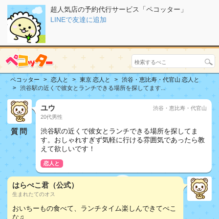
超人気店の予約代行サービス「ペコッター」
LINEで友達に追加
ペコッター
恋人と
東京 恋人と
渋谷・恵比寿・代官山 恋人と
渋谷駅の近くで彼女とランチできる場所を探してます...
ユウ
渋谷・恵比寿・代官山
20代男性
質問
渋谷駅の近くで彼女とランチできる場所を探してま
す。おしゃれすぎず気軽に行ける雰囲気であったら教
えて欲しいです！
恋人と
はらぺこ君（公式）
生まれたてのオス
おいちーもの食べて、ランチタイム楽しんできてぺこ
な♫