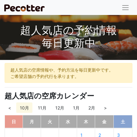
超人気店の予約情報
毎日更新中
超人気店の空席情報や、予約方法を毎日更新中です。
ご希望店舗の予約代行を承ります。
超人気店の空席カレンダー
<
10月
11月
12月
1月
2月
>
日
月
火
水
木
金
土
1
2
3