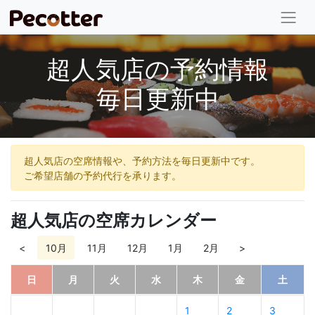
超人気店の予約情報
毎日更新中
超人気店の空席情報や、予約方法を毎日更新中です。
ご希望店舗の予約代行を承ります。
超人気店の空席カレンダー
<
10月
11月
12月
1月
2月
>
日
月
火
水
木
金
土
1
2
3