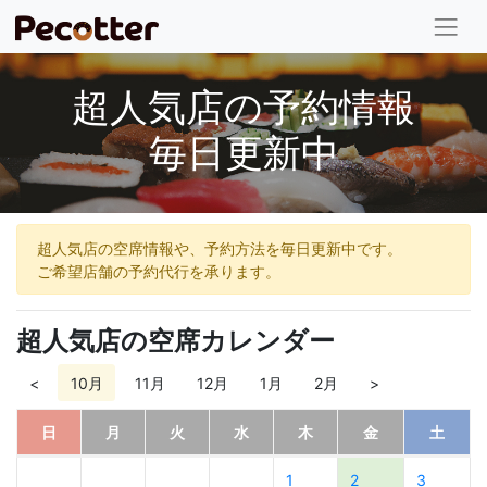
超人気店の予約情報
毎日更新中
超人気店の空席情報や、予約方法を毎日更新中です。
ご希望店舗の予約代行を承ります。
超人気店の空席カレンダー
<
10月
11月
12月
1月
2月
>
日
月
火
水
木
金
土
1
2
3