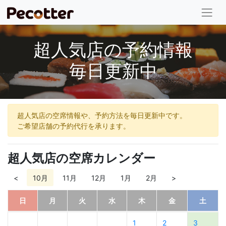
超人気店の予約情報
毎日更新中
超人気店の空席情報や、予約方法を毎日更新中です。
ご希望店舗の予約代行を承ります。
超人気店の空席カレンダー
<
10月
11月
12月
1月
2月
>
日
月
火
水
木
金
土
1
2
3