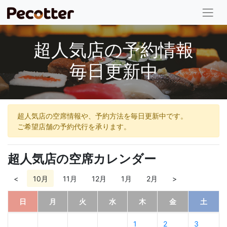
超人気店の予約情報
毎日更新中
超人気店の空席情報や、予約方法を毎日更新中です。
ご希望店舗の予約代行を承ります。
超人気店の空席カレンダー
<
10月
11月
12月
1月
2月
>
日
月
火
水
木
金
土
1
2
3