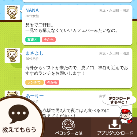
NANA
赤坂・永田町・溜池
20代女性
見附で二軒目。
一見でも構えなくていいカフェバーみたいなの。
友達と
今から
まさよし
赤坂・永田町・溜池
40代男性
海外からゲストが来たので、虎ノ門、神谷町近辺でお
すすめランチをお願いします！
ランチで
今から
あーりー
赤坂・永田町・溜池
30代男性
いまから赤坂で男2人で夜ごはん食べるのに
オススメ教えてください！
友達と
夜ご飯で
今から