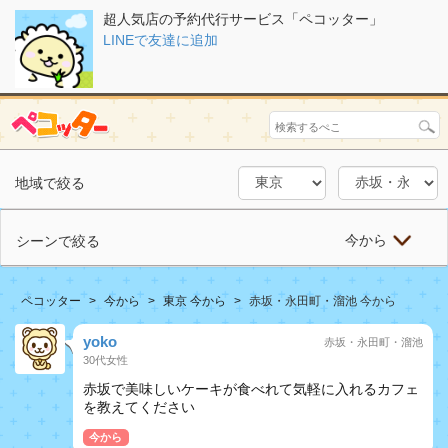
超人気店の予約代行サービス「ペコッター」
LINEで友達に追加
地域で絞る
今から
シーンで絞る
ペコッター
今から
東京 今から
赤坂・永田町・溜池 今から
yoko
赤坂・永田町・溜池
30代女性
赤坂で美味しいケーキが食べれて気軽に入れるカフェ
を教えてください
今から