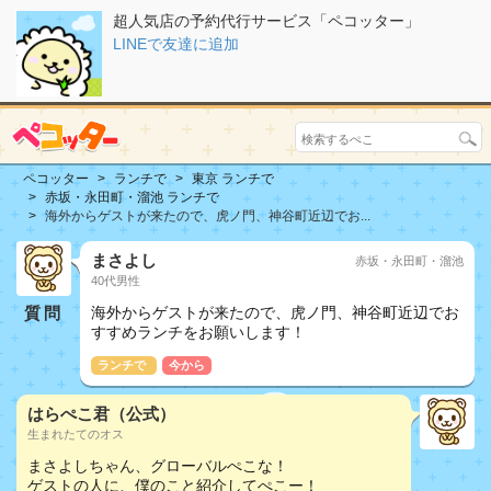
超人気店の予約代行サービス「ペコッター」
LINEで友達に追加
ペコッター
ランチで
東京 ランチで
赤坂・永田町・溜池 ランチで
海外からゲストが来たので、虎ノ門、神谷町近辺でお...
まさよし
赤坂・永田町・溜池
40代男性
質問
海外からゲストが来たので、虎ノ門、神谷町近辺でお
すすめランチをお願いします！
ランチで
今から
はらぺこ君（公式）
生まれたてのオス
まさよしちゃん、グローバルぺこな！
ゲストの人に、僕のこと紹介してぺこー！