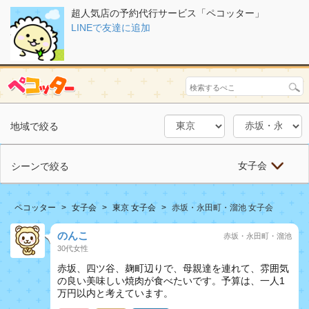
超人気店の予約代行サービス「ペコッター」
LINEで友達に追加
地域で絞る
女子会
シーンで絞る
ペコッター
女子会
東京 女子会
赤坂・永田町・溜池 女子会
のんこ
赤坂・永田町・溜池
30代女性
赤坂、四ツ谷、麹町辺りで、母親達を連れて、雰囲気
の良い美味しい焼肉が食べたいです。予算は、一人1
万円以内と考えています。