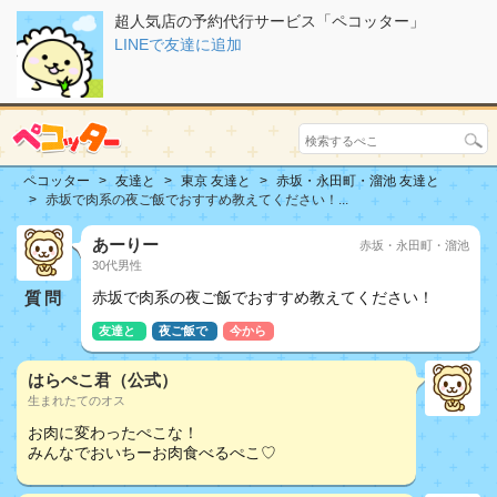
超人気店の予約代行サービス「ペコッター」
LINEで友達に追加
ペコッター
友達と
東京 友達と
赤坂・永田町・溜池 友達と
赤坂で肉系の夜ご飯でおすすめ教えてください！...
あーりー
赤坂・永田町・溜池
30代男性
質問
赤坂で肉系の夜ご飯でおすすめ教えてください！
友達と
夜ご飯で
今から
はらぺこ君（公式）
生まれたてのオス
お肉に変わったぺこな！
みんなでおいちーお肉食べるぺこ♡