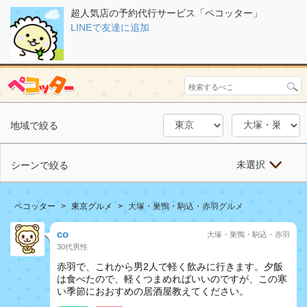
超人気店の予約代行サービス「ペコッター」
LINEで友達に追加
地域で絞る
未選択
シーンで絞る
ペコッター
東京グルメ
大塚・巣鴨・駒込・赤羽グルメ
co
大塚・巣鴨・駒込・赤羽
30代男性
赤羽で、これから男2人で軽く飲みに行きます。夕飯
は食べたので、軽くつまめればいいのですが、この寒
い季節におおすめの居酒屋教えてください。