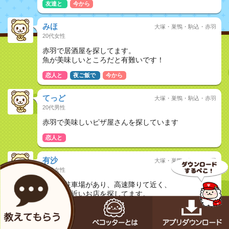
友達と
今から
みほ
大塚・巣鴨・駒込・赤羽
20代女性
赤羽で居酒屋を探してます。
魚が美味しいところだと有難いです！
恋人と
夜ご飯で
今から
てっど
大塚・巣鴨・駒込・赤羽
20代男性
赤羽で美味しいピザ屋さんを探しています
恋人と
有沙
大塚・巣鴨・駒込・赤羽
20代女性
赤羽で駐車場があり、高速降りて近く、
駅からも近いお店を探してます。
人数は10人〜15人
お客様同士のご紹介なので完全接待です。
金額は高くても安くても構いません。