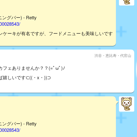
グバー) - Retty
000028543/
ンケーキが有名ですが、フードメニューも美味しいです
渋谷・恵比寿・代官山
ェありませんか？？(=ﾟωﾟ)ﾉ
しいです⊂((・x・))⊃
グバー) - Retty
000028543/