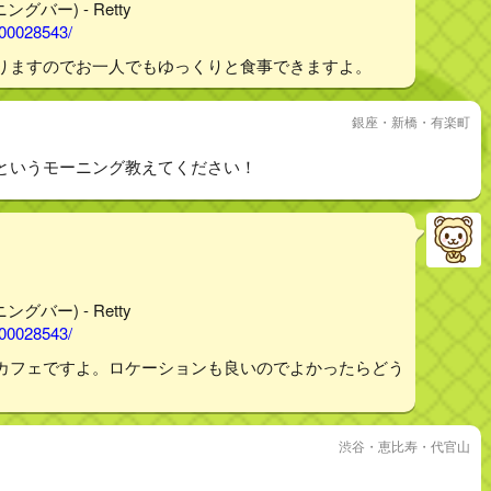
グバー) - Retty
000028543/
りますのでお一人でもゆっくりと食事できますよ。
銀座・新橋・有楽町
というモーニング教えてください！
グバー) - Retty
000028543/
カフェですよ。ロケーションも良いのでよかったらどう
渋谷・恵比寿・代官山