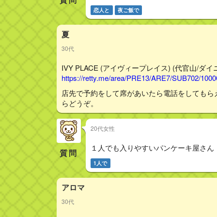
恋人と
夜ご飯で
夏
30代
IVY PLACE (アイヴィープレイス) (代官山/ダイニン
https://retty.me/area/PRE13/ARE7/SUB702/100
店先で予約をして席があいたら電話をしてもら
らどうぞ。
20代女性
１人でも入りやすいパンケーキ屋さん
質問
1人で
アロマ
30代