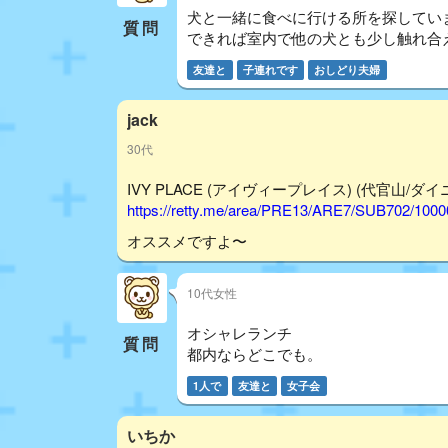
犬と一緒に食べに行ける所を探してい
質問
できれば室内で他の犬とも少し触れ合
友達と
子連れです
おしどり夫婦
jack
30代
IVY PLACE (アイヴィープレイス) (代官山/ダイニン
https://retty.me/area/PRE13/ARE7/SUB702/100
オススメですよ〜
10代女性
オシャレランチ
質問
都内ならどこでも。
1人で
友達と
女子会
いちか