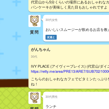
代官山から5分くらいの場所にあるおしゃれな
パンケーキが美味しく見た目もおしゃれですよ
30代女性
おいしいスムージーが飲めるお店を教
質問
友達と
がんちゃん
30代
IVY PLACE (アイヴィープレイス) (代官山/ダイニン
https://retty.me/area/PRE13/ARE7/SUB702/100
こちらのおしゃれなカフェでビタミンたっぷり
ね！
30代男性
ランチ
質問