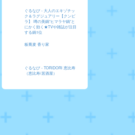
ぐるなび - 大人のエキゾチッ
ク＆ラグジュアリー【クンビ
ラ】 噂の美鍋”ヒマラヤ鍋”と
にかく効く★TVや雑誌が注目
する鍋1位
板蕎麦 香り家
ぐるなび - TORIDORI 恵比寿
（恵比寿/居酒屋）