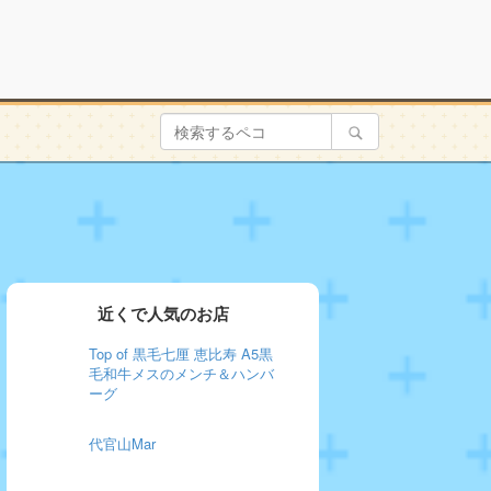
近くで人気のお店
Top of 黒毛七厘 恵比寿 A5黒
毛和牛メスのメンチ＆ハンバ
ーグ
代官山Mar