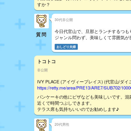
すか？
30代非公開
今日代官山で、旦那とランチするつも
質問
ジャンル問わず、美味しくて雰囲気が
おしどり夫婦
トコトコ
非公開
IVY PLACE (アイヴィープレイス) (代官山/ダイニン
https://retty.me/area/PRE13/ARE7/SUB702/100
パンケーキの他にピザなども美味しいです。混
近くで時間つぶしできます。
テラス席も気持ちいいのでお勧めします♪
20代男性