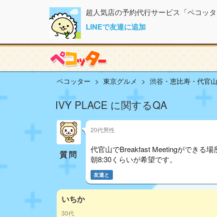
超人気店の予約代行サービス「ペコッタ
LINEで友達に追加
ペコッター
東京グルメ
渋谷・恵比寿・代官
IVY PLACE に関するQA
20代男性
代官山でBreakfast Meetingがで
質問
朝8:30くらいが希望です。
友達と
いちか
30代