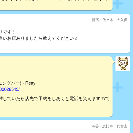
新宿・代々木・大久保
りです！
良いお店ありましたら教えてください☆
グバー) - Retty
000028543/
雑していたら店先で予約をしあくと電話を貰えますので
渋谷・恵比寿・代官山