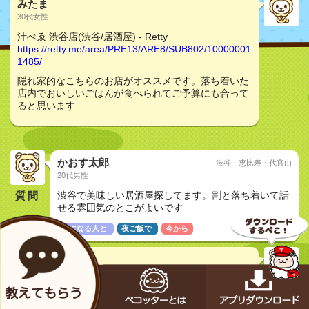
みたま
30代女性
汁べゑ 渋谷店(渋谷/居酒屋) - Retty
https://retty.me/area/PRE13/ARE8/SUB802/10000001
1485/
隠れ家的なこちらのお店がオススメです。落ち着いた
店内でおいしいごはんが食べられてご予算にも合って
ると思います
かおす太郎
渋谷・恵比寿・代官山
20代男性
質問
渋谷で美味しい居酒屋探してます。割と落ち着いて話
せる雰囲気のとこがよいです
気になる人と
夜ご飯で
今から
あ〜たん
30代女性
汁べゑ 渋谷店(渋谷/居酒屋) - Retty
https://retty.me/area/PRE13/ARE8/SUB802/10000001