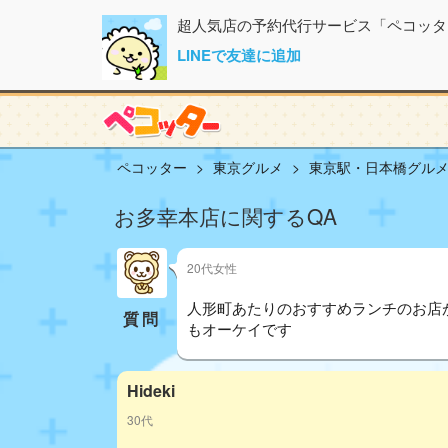
超人気店の予約代行サービス「ペコッタ
LINEで友達に追加
ペコッター
東京グルメ
東京駅・日本橋グル
お多幸本店に関するQA
20代女性
人形町あたりのおすすめランチのお店
質問
もオーケイです
Hideki
30代