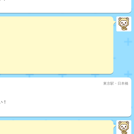
東京駅・日本橋
い！