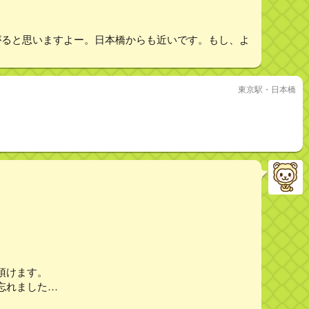
がると思いますよー。日本橋からも近いです。もし、よ
東京駅・日本橋
頂けます。
忘れました…