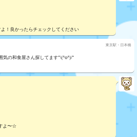
すよ！良かったらチェックしてください
東京駅・日本橋
の和食屋さん探してます*\(^o^)/*
すよ〜☆