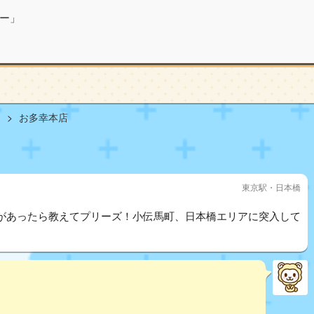
ー」
メ
お多幸本店
東京駅・日本橋
があったら教えてプリーズ！小伝馬町、日本橋エリアに突入して