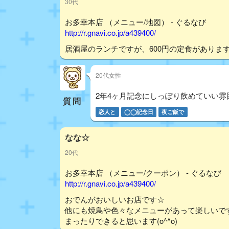
30代
お多幸本店 （メニュー/地図） - ぐるなび
http://r.gnavi.co.jp/a439400/
居酒屋のランチですが、600円の定食がありま
20代女性
2年4ヶ月記念にしっぽり飲めていい雰囲気
質問
恋人と
◯◯記念日
夜ご飯で
なな☆
20代
お多幸本店 （メニュー/クーポン） - ぐるなび
http://r.gnavi.co.jp/a439400/
おでんがおいしいお店です☆
他にも焼鳥や色々なメニューがあって楽しいで
まったりできると思います(o^^o)