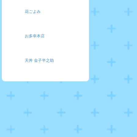
花ごよみ
お多幸本店
天丼 金子半之助