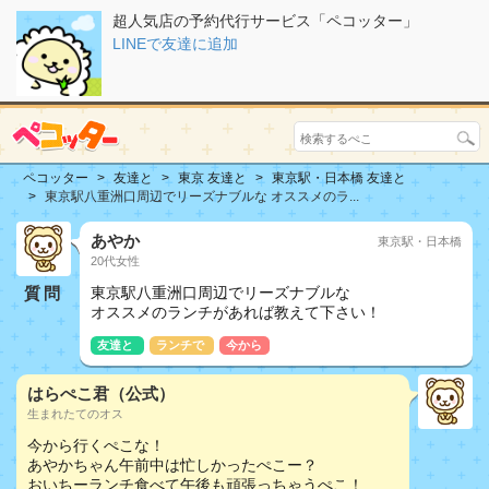
超人気店の予約代行サービス「ペコッター」
LINEで友達に追加
ペコッター
友達と
東京 友達と
東京駅・日本橋 友達と
東京駅八重洲口周辺でリーズナブルな オススメのラ...
あやか
東京駅・日本橋
20代女性
質問
東京駅八重洲口周辺でリーズナブルな
オススメのランチがあれば教えて下さい！
友達と
ランチで
今から
はらぺこ君（公式）
生まれたてのオス
今から行くぺこな！
あやかちゃん午前中は忙しかったぺこー？
おいちーランチ食べて午後も頑張っちゃうぺこ！