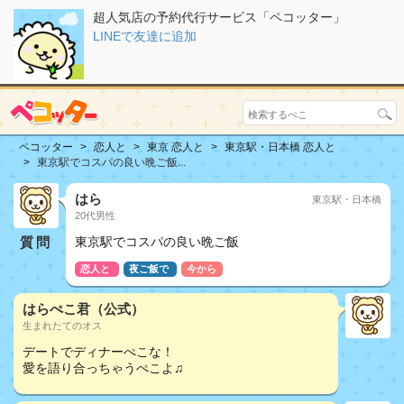
超人気店の予約代行サービス「ペコッター」
LINEで友達に追加
ペコッター
恋人と
東京 恋人と
東京駅・日本橋 恋人と
東京駅でコスパの良い晩ご飯...
はら
東京駅・日本橋
20代男性
質問
東京駅でコスパの良い晩ご飯
恋人と
夜ご飯で
今から
はらぺこ君（公式）
生まれたてのオス
デートでディナーぺこな！
愛を語り合っちゃうぺこよ♫